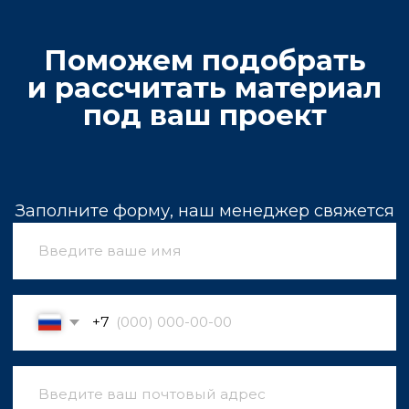
Карьеры и заводы
Импортируем продукцию напрямую
с месторождений, имеем собственные карьеры
по добыче камня в Китае, Казахстане
и Узбекистане.
Постоянный запас
Широкий выбор продукции для крупных
строительных проектов и компаний, желающих
закупить материалы в больших объемах.
Оптовые поставки
Более 1 000 000 м² керамической плитки
и керамогранита, 200 000 м² гранита в наличии
на заводах и складах в России и Казахстане.