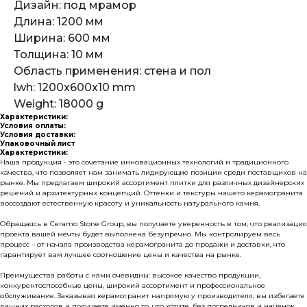
Дизайн: под мрамор
Длина: 1200 мм
Ширина: 600 мм
Толщина: 10 мм
Область применения: стена и пол
lwh: 1200x600x10 mm
Weight: 18000 g
Характеристики:
Условия оплаты:
Условия доставки:
Упаковочный лист
Характеристики:
Наша продукция - это сочетание инновационных технологий и традиционного
качества, что позволяет нам занимать лидирующие позиции среди поставщиков на
рынке. Мы предлагаем широкий ассортимент плитки для различных дизайнерских
решений и архитектурных концепций. Оттенки и текстуры нашего керамогранита
воссоздают естественную красоту и уникальность натурального камня.
Обращаясь в Ceramo Stone Group, вы получаете уверенность в том, что реализация
проекта вашей мечты будет выполнена безупречно. Мы контролируем весь
процесс – от начала производства керамогранита до продажи и доставки, что
гарантирует вам лучшее соотношение цены и качества на рынке.
Преимущества работы с нами очевидны: высокое качество продукции,
конкурентоспособные цены, широкий ассортимент и профессиональное
обслуживание. Заказывая керамогранит напрямую у производителя, вы избегаете
лишних расходов и получаете именно то, что хотите, без посредников и наценок.