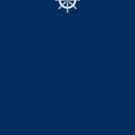
Керамогранит 120*60
CSG
MT12623
2875,00
р.
3500,00
р.
В КОРЗИНУ
Страна-производитель: Китай
Тип: Искусственный камень
Материал: Керамогранит
Вид: ректификат
Поверхность: глянец
Цвет: бежевый