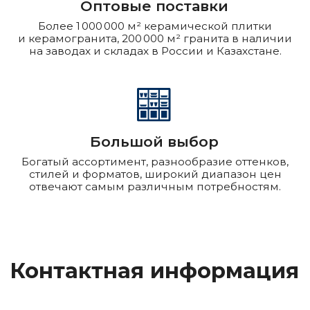
Каталог товаров
Весь ассортимент
Гранит
ООО «Гранит и плитка»
Керамогранит
ИНН 9701239403
Памятники
КПП 772501001
Декор-панели
Контакты
О компании
Производство
+7 (499) 702-70-04
О Ceramo Stone Group
granite-tile@c-s-g.ru
Выполненные
г. Москва
проекты
Сотрудничество
пн-пт 9:00 - 18:00
Статьи
Контакты
Политика
конфиденциальности
Адреса офисов
Адрес склада
г. Москва,
Московская область,
Дербеневская наб. 11
Раменский район,
сельское поселение
Ростовская область,
Кузнецовское, поселок