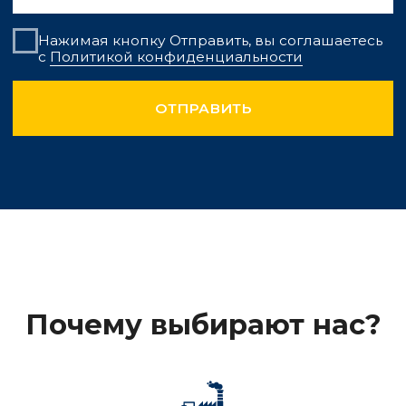
Большой выбор
Богатый ассортимент, разнообразие оттенков,
стилей и форматов, широкий диапазон цен
отвечают самым различным потребностям.
Контактная информация
г. Москва
Дербеневская наб. 11, БЦ Полларс, Б 502
granite-tile@c-s-g.ru
+7 925 412-94-
85
Румянцев Евгений
Руководитель отдела продаж по направлению
керамогранит
+7 925 412-94-
85
Прохоров Сергей
Региональный менеджер по керамограниту по
ЮФО, СКФО
+7 926 078-92-
11
Буслаев Леонид
Региональный менеджер по керамограниту по
ЦФО, ПФО
+7 926 536-34-61
Любавин Сергей