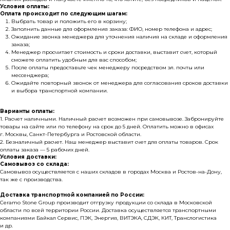
Условия оплаты:
Оплата происходит по следующим шагам:
Выбрать товар и положить его в корзину;
Заполнить данные для оформления заказа: ФИО, номер телефона и адрес;
Ожидание звонка менеджера для уточнения наличия на складе и оформления
заказа;
Менеджер просчитает стоимость и сроки доставки, выставит счет, который
сможете оплатить удобным для вас способом;
После оплаты предоставьте чек менеджеру посредством эл. почты или
мессенджера;
Ожидайте повторный звонок от менеджера для согласования сроков доставки
и выбора транспортной компании.
Варианты оплаты:
1. Расчет наличными. Наличный расчет возможен при самовывозе. Забронируйте
товары на сайте или по телефону на срок до 5 дней. Оплатить можно в офисах
г. Москвы, Санкт-Петербурга и Ростовской области.
2. Безналичный расчет. Наш менеджер выставит счет для оплаты товаров. Срок
оплаты заказа — 5 рабочих дней.
Поможем подобрать
Условия доставки:
и раcсчитать материал
Самовывоз со склада:
Самовывоз осуществляется с наших складов в городах Москва и Ростов-на-Дону,
под ваш проект
так же с производства.
Доставка транспортной компанией по России:
Ceramo Stone Group производит отгрузку продукции со склада в Московской
области по всей территории России. Доставка осуществляется транспортными
Заполните форму, наш менеджер свяжется
компаниями Байкал Сервис, ПЭК, Энергия, ВИТЭКА, СДЭК, КИТ, Транслогистика
с вами в ближайшее время
и др.