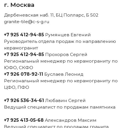
Аксай, Западная ул., 2А,
станции Бронницы
Донцемент
Карта сайта
Разработка сайта By.Azarova
Ceramo Stone Group — собственное производство
и оптовые поставки натурального камня
2025 г © Все права защищены.