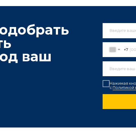
ОТПРАВ
 нас?
апас
Оптовые поставки
² керамической
Широкий выбор продукции для крупных
Б
нита, 200 000 м²
строительных проектов и компаний,
о
на заводах и складах
желающих закупить материалы в больших
д
ане.
объемах.
р