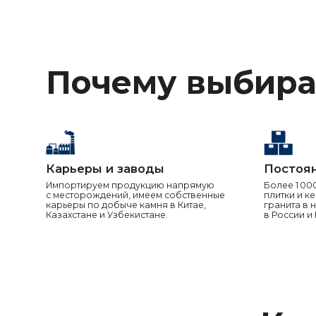
Конт
г. Москва
Дербеневская наб. 11, БЦ Полларс, Б 502
granite-tile@c-s-g.ru
+7 925 412-94-
85
Румянцев Евгений
Руководитель отдела продаж по
направлению керамогранит
+7 925 412-94-
85
Прохоров Сергей
Региональный менеджер по керамограниту
по ЮФО, СКФО
+7 926 078-92-
11
Буслаев Леонид
Региональный менеджер по керамограниту
по ЦФО, ПФО
+7 926 536-34-61
Любавин Сергей
Ведущий специалист по продажам памятника