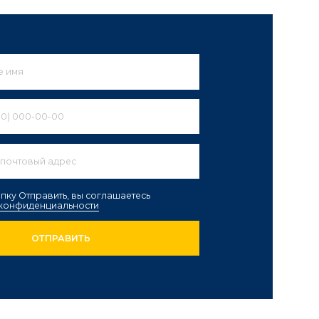
ИТЬ
Большой выбор
огатый ассортимент, разнообразие
ттенков, стилей и форматов, широкий
иапазон цен отвечают самым
азличным потребностям.