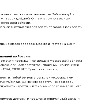
й расчет возможен при самовывозе. Забронируйте
у на срок до 5 дней. Оплатить можно в офисах
 Ростовской области.
неджер выставит счет для оплаты товаров. Срок оплаты
ших складов в городах Москва и Ростов-на-Дону,
панией по России:
 отгрузку продукции со склада в Московской области
оставка осуществляется транспортными компаниями
ИТЭКА, СДЭК, КИТ, Транслогистика и др.
ется в любой регион страны, так же доставляем
ъекта/склада. Вы можете работать как с заводом
ся услугами доставки и таможни «под ключ» до вашего
оимость доставки и предложат оптимальный вариант.