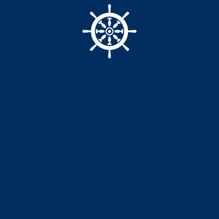
В КОРЗИНУ
Наша продукция - это сочетан
качества, что позволяет нам 
рынке. Мы предлагаем широкий
решений и архитектурных конц
воссоздают естественную красо
Обращаясь в Ceramo Stone Grou
проекта вашей мечты будет вы
от начала производства керамо
лучшее соотношение цены и ка
Преимущества работы с нами о
конкурентоспособные цены, ш
обслуживание. Заказывая кера
лишних расходов и получаете и
Характеристики:
Условия оплаты:
Условия доставки:
Упаковочный лист
Характеристики: