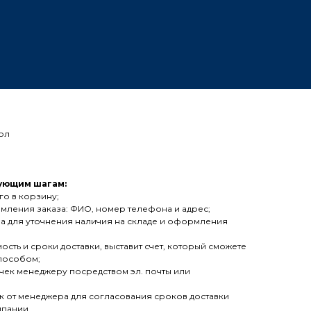
ол
ующим шагам:
го в корзину;
мления заказа: ФИО, номер телефона и адрес;
а для уточнения наличия на складе и оформления
сть и сроки доставки, выставит счет, который сможете
способом;
 чек менеджеру посредством эл. почты или
 от менеджера для согласования сроков доставки
мпании.