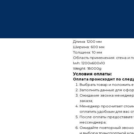
Страна-производитель: Китай
Тип: Искусственный камень
Материал: Керамогранит
Вид: ректификат
Поверхность: глянец
Цвет: Золотистые прожилки
Дизайн: под мрамор
Длина: 1200 мм
Ширина: 600 мм
Толщина: 10 мм
Область применения: стена и п
lwh: 1200x600x10
Weight: 18000g
Условия оплаты:
Оплата происходит по след
Выбрать товар и положить е
Заполнить данные для офор
Ожидание звонка менеджер
заказа;
Менеджер просчитает стоимо
оплатить удобным для вас 
После оплаты предоставьте
мессенджера;
Ожидайте повторный звонок
и выбора транспортной ко