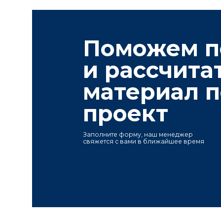
Почему выбирают
Карьеры и заводы
Постоянный з
Импортируем продукцию напрямую
Более 1 000 000 м
с месторождений, имеем собственные
плитки и керамогра
карьеры по добыче камня в Китае,
гранита в наличии 
Казахстане и Узбекистане.
в России и Казахст