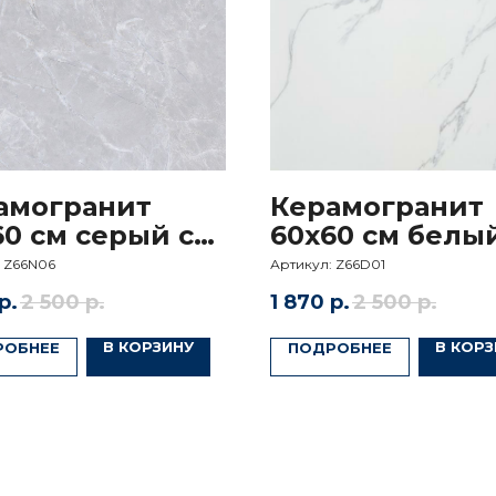
амогранит
Керамогранит
60 см серый с
60x60 см белы
обрать
морной
матовый
:
Z66N06
Артикул:
Z66D01
стурой
р.
2 500
р.
1 870
р.
2 500
р.
+7
д ваш
В КОРЗИНУ
В КОРЗ
РОБНЕЕ
ПОДРОБНЕЕ
Нажимая кнопку Отправить, 
с
Политикой конфиденциаль