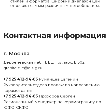
Контакты
Политика
конфиденциальности
Адреса офисов
Адрес склада
г. Москва,
Московская область,
Дербеневская наб. 11
Раменский район,
сельское поселение
Ростовская область,
Кузнецовское, поселок
Аксай, Западная ул., 2А,
станции Бронницы
Донцемент
Карта сайта
Разработка сайта By.Azarova
Ceramo Stone Group — собственное производство
и оптовые поставки натурального камня
2025 г © Все права защищены.