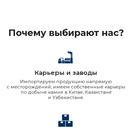
керамогранит
+7 925 412-94-
85
Прохоров Сергей
Региональный менеджер по керамограниту по
ЮФО, СКФО
+7 926 078-92-
11
Буслаев Леонид
Региональный менеджер по керамограниту по
ЦФО, ПФО
+7 926 536-34-61
Любавин Сергей
Ведущий специалист по продажам памятника
+7 925 413-05-
68
Александров Максим
Ведущий специалист по продажам гранита