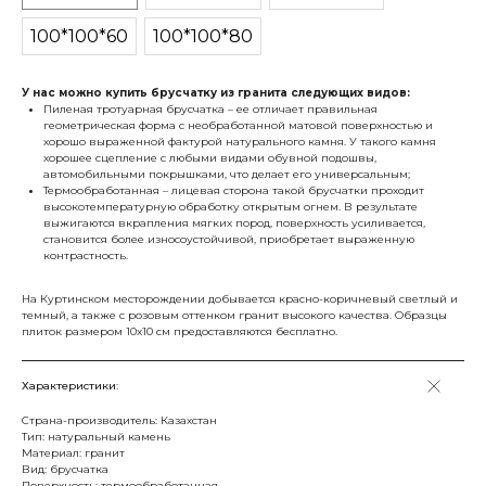
100*100*60
100*100*80
У нас можно купить брусчатку из гранита следующих видов:
Пиленая тротуарная брусчатка – ее отличает правильная
геометрическая форма с необработанной матовой поверхностью и
хорошо выраженной фактурой натурального камня. У такого камня
хорошее сцепление с любыми видами обувной подошвы,
автомобильными покрышками, что делает его универсальным;
Термообработанная – лицевая сторона такой брусчатки проходит
высокотемпературную обработку открытым огнем. В результате
выжигаются вкрапления мягких пород, поверхность усиливается,
становится более износоустойчивой, приобретает выраженную
контрастность.
На Куртинском месторождении добывается красно-коричневый светлый и
темный, а также с розовым оттенком гранит высокого качества. Образцы
плиток размером 10x10 см предоставляются бесплатно.
Характеристики:
Страна-производитель: Казахстан
Тип: натуральный камень
Материал: гранит
Вид: брусчатка
Поверхность: термообработанная