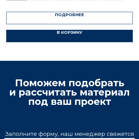
ПОДРОБНЕЕ
Почему выбирают нас?
В КОРЗИНУ
Карьеры и заводы
Импортируем продукцию напрямую
с месторождений, имеем собственные карьеры
по добыче камня в Китае, Казахстане
и Узбекистане.
Постоянный запас
Широкий выбор продукции для крупных
строительных проектов и компаний, желающих
закупить материалы в больших объемах.