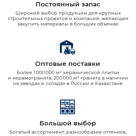
Каталог товаров
Весь ассортимент
Гранит
ООО «Гранит и плитка»
Керамогранит
ИНН 9701239403
Памятники
КПП 772501001
Декор-панели
Контакты
О компании
Производство
+7 (499) 702-70-04
О Ceramo Stone Group
granite-tile@c-s-g.ru
Выполненные
г. Москва
проекты
Сотрудничество
пн-пт 9:00 - 18:00
Статьи