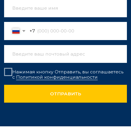
Оптовые поставки
Более 1 000 000 м² керамической плитки
и керамогранита, 200 000 м² гранита в наличии
на заводах и складах в России и Казахстане.
Большой выбор
Богатый ассортимент, разнообразие оттенков,
стилей и форматов, широкий диапазон цен
отвечают самым различным потребностям.
Контактная информация
г. Москва
Дербеневская наб. 11, БЦ Полларс, Б 502
granite-tile@c-s-g.ru
+7 925 412-94-
85
Румянцев Евгений
Руководитель отдела продаж по направлению