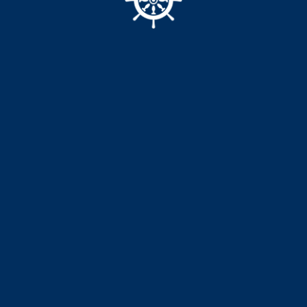
Брусчатка из темного куртинского
гранита
Артикул:
CSG-096-09
4 600
р.
Размер
100*100*30
100*100*40
100*100*50