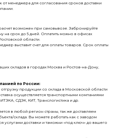
 от менеджера для согласования сроков доставки
мпании.
й расчет возможен при самовывозе. Забронируйте
у на срок до 5 дней. Оплатить можно в офисах
 Ростовской области.
неджер выставит счет для оплаты товаров. Срок оплаты
ших складов в городах Москва и Ростов-на-Дону,
панией по России:
 отгрузку продукции со склада в Московской области
оставка осуществляется транспортными компаниями
ИТЭКА, СДЭК, КИТ, Транслогистика и др.
ется в любой регион страны, так же доставляем
ъекта/склада. Вы можете работать как с заводом
ся услугами доставки и таможни «под ключ» до вашего