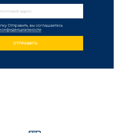
Большой выбор
огатый ассортимент, разнообразие
ттенков, стилей и форматов, широкий
иапазон цен отвечают самым
азличным потребностям.