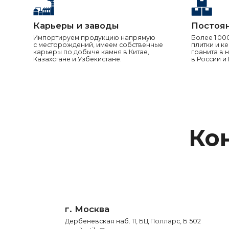
г. Москва
Дербеневская наб. 11, БЦ Полларс, Б 502
granite-tile@c-s-g.ru
+7 925 412-94-
85
Румянцев Евгений
Руководитель отдела продаж по
направлению керамогранит
+7 925 412-94-
85
Прохоров Сергей
Региональный менеджер по керамограниту
по ЮФО, СКФО
+7 926 078-92-
11
Буслаев Леонид
Региональный менеджер по керамограниту
по ЦФО, ПФО
+7 926 536-34-61
Любавин Сергей
Ведущий специалист по продажам памятника
+7 925 413-05-
68
Александров Максим
Ведущий специалист по продажам гранита