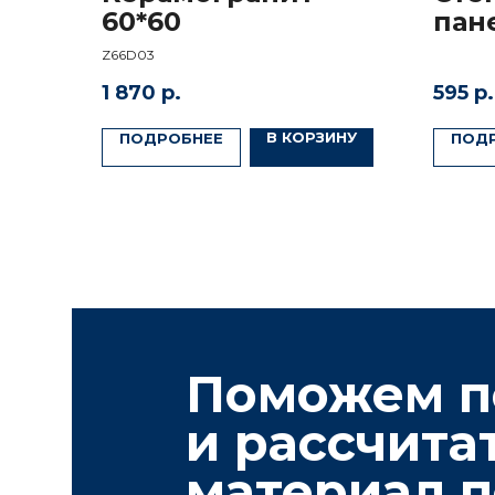
60*60
пан
Z66D03
Поможем под
1 870
р.
595
р.
и раcсчитать
В КОРЗИНУ
ПОДРОБНЕЕ
ПОД
материал по
проект
Заполните форму, наш менеджер
свяжется с вами в ближайшее время