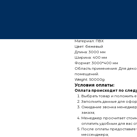
Характеристики:
Условия оплаты:
Условия доставки:
Характеристики:
Страна-производитель: Китай
Тип: стеновая панель WPC
Материал: ПВХ
Цвет: бежевый
Длина: 3000 мм
Ширина: 400 мм
Формат: 3000*400 мм
Область применения: Для деко
помещений.
Weight: 50000g
Условия оплаты:
Оплата происходит по след
Выбрать товар и положить е
Заполнить данные для офор
Ожидание звонка менеджер
заказа;
Менеджер просчитает стоимо
оплатить удобным для вас 
После оплаты предоставьте
мессенджера;