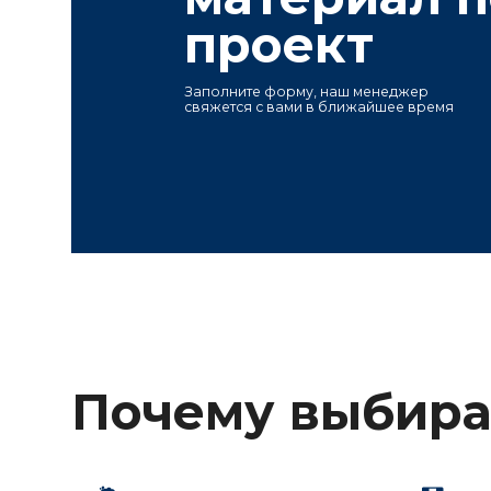
Почему выбирают
Карьеры и заводы
Постоянный з
Импортируем продукцию напрямую
Более 1 000 000 м
с месторождений, имеем собственные
плитки и керамогра
карьеры по добыче камня в Китае,
гранита в наличии 
Казахстане и Узбекистане.
в России и Казахст
Конт