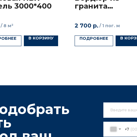
ель 3000*400
гранита
Куртинский
обрать
2 700
р.
/
8 м²
/
1 пог. м
В КОРЗИНУ
В КОРЗ
РОБНЕЕ
ПОДРОБНЕЕ
+7
д ваш
Нажимая кнопку Отправить, 
с
Политикой конфиденциаль
ОТПРАВ