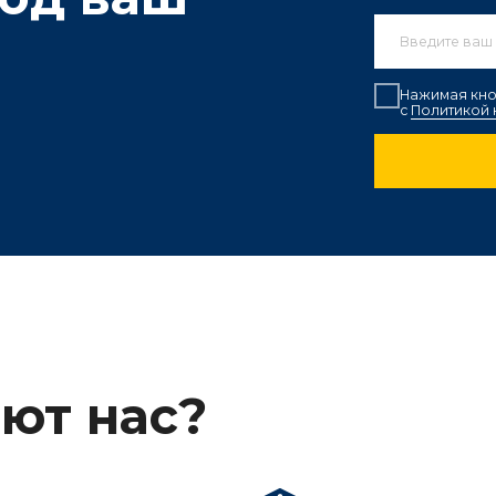
 нас?
апас
Оптовые поставки
² керамической
Широкий выбор продукции для крупных
Б
нита, 200 000 м²
строительных проектов и компаний,
о
на заводах и складах
желающих закупить материалы в больших
д
ане.
объемах.
р
актная информация