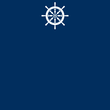
Стеновая ПВХ панель производс
многофункциональным отдело
интерьеров. Панели состоят из 
чистыми.
Пластиковые ПВХ панели матовы
(практически всех видов помещ
помещений).
Преимущества стеновых панеле
огнестойкость, водостойкость,
экономичность и безопасность
Цена указана за 1 пп/м2
Размер 3000*400
Количество в упаковке - 8 шт
Площадь покрытия одной упаков
Размер 3000*600
Количество в упаковке - 5 шт
Площадь покрытия одной упако