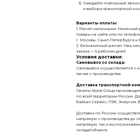
Ожидайте повторный звонок
и выбора транспортной ко
Варианты оплаты:
1. Расчет наличными. Наличны
товары на сайте или по телефон
г. Москвы, Санкт-Петербурга и
2. Безналичный расчет. Наш ме
заказа — 5 рабочих дней.
Условия доставки:
Самовывоз со склада:
Самовывоз осуществляется с на
так же с производства.
Доставка транспортной ком
Ceramo Stone Group производит
по всей территории России. Д
Байкал Сервис, ПЭК, Энергия, В
Доставка по России осуществля
напрямую с производства до об
напрямую, так и воспользовать
склада/объекта.